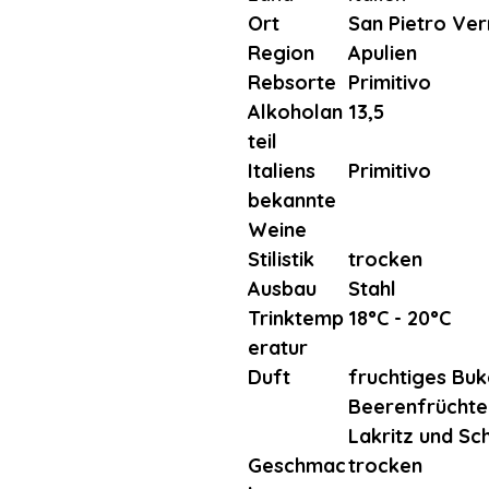
Ort
San Pietro Ver
Region
Apulien
Rebsorte
Primitivo
Alkoholan
13,5
teil
Italiens
Primitivo
bekannte
Weine
Stilistik
trocken
Ausbau
Stahl
Trinktemp
18°C - 20°C
eratur
Duft
fruchtiges Buk
Beerenfrüchten
Lakritz und S
Geschmac
trocken