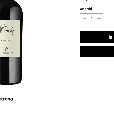
Anzahl
*
In
etrana