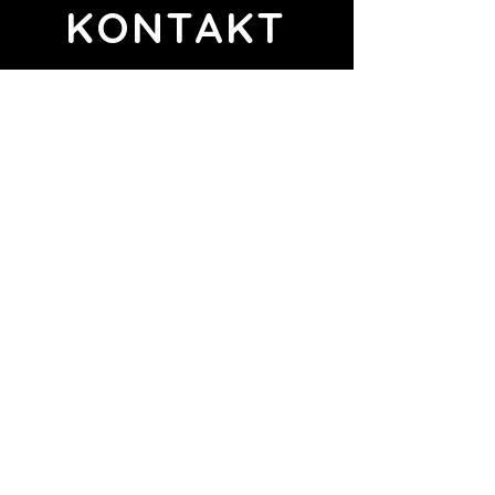
KONTAKT
VINO DEL DOTTORE
BY BLACK SHEEP GROUP
Bulevar de Peguera 1
07160 Peguera, Illes Balears, España
vino-dottore@black-sheep-
group.com
+34 871 25 26 97
Repräsentanz Italien
VINO DEL DOTTORE
Viale Giacomo Matteotti 15
Firenze 50121, Italia
italia@black-sheep-group.com