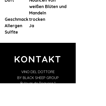
Duft
Nuancen von
weißen Blüten und
Mandeln
Geschmack
trocken
Allergen
Ja
Sulfite
KONTAKT
VINO DEL DOTTORE
BY BLACK SHEEP GROUP
Bulevar de Peguera 1
07160 Peguera, Illes Balears, España
vino-dottore@black-sheep-
group.com
+34 871 25 26 97