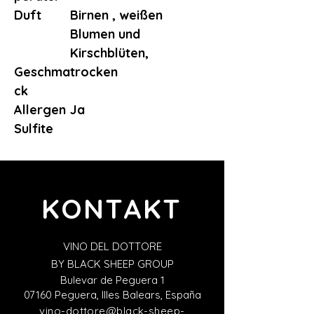
Duft
Birnen , weißen
Blumen und
Kirschblüten,
Geschma
trocken
ck
Allergen
Ja
Sulfite
KONTAKT
VINO DEL DOTTORE
BY BLACK SHEEP GROUP
Bulevar de Peguera 1
07160 Peguera, Illes Balears, España
vino-dottore@black-sheep-