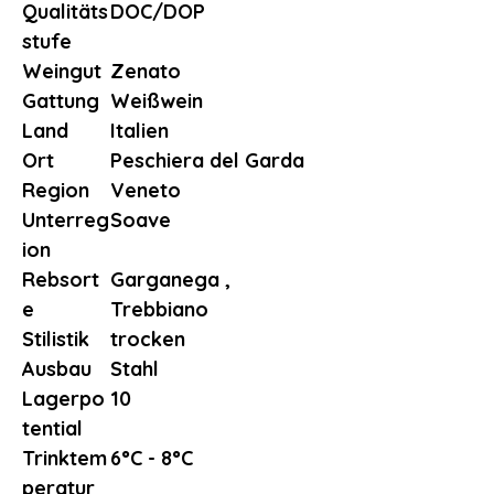
Qualitäts
DOC/DOP
stufe
Weingut
Zenato
Gattung
Weißwein
Land
Italien
Ort
Peschiera del Garda
Region
Veneto
Unterreg
Soave
ion
Rebsort
Garganega ,
e
Trebbiano
Stilistik
trocken
Ausbau
Stahl
Lagerpo
10
tential
Trinktem
6°C - 8°C
peratur