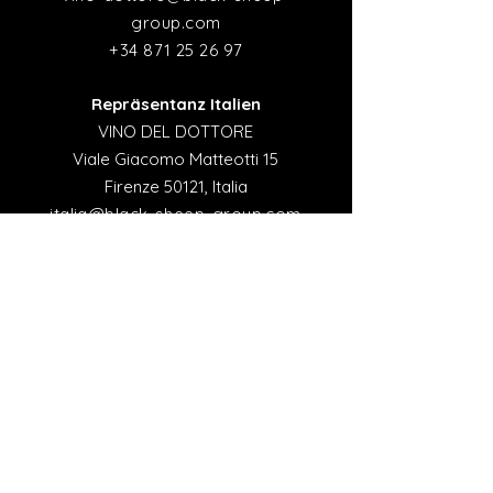
group.com
+34 871 25 26 97
Repräsentanz Italien
VINO DEL DOTTORE
Viale Giacomo Matteotti 15
Firenze 50121, Italia
italia@black-sheep-group.com