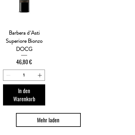
Barbera d´Asti
Superiore Bionzo
DOCG
Preis
46,80 €
In den
Warenkorb
Mehr laden