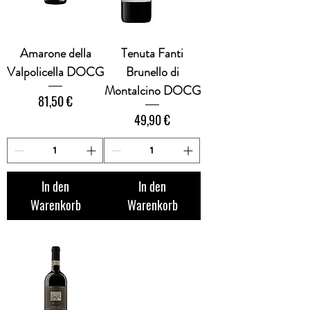
Amarone della
Tenuta Fanti
Valpolicella DOCG
Brunello di
Montalcino DOCG
Preis
81,50 €
Preis
49,90 €
In den
In den
Warenkorb
Warenkorb