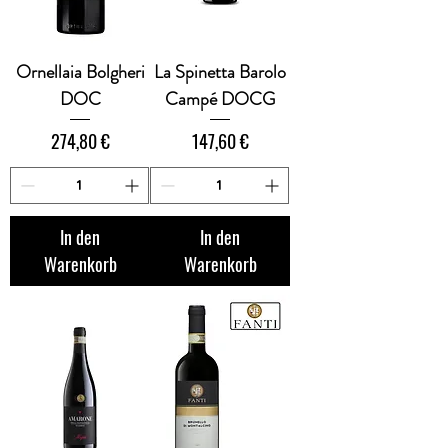
Ornellaia Bolgheri
La Spinetta Barolo
DOC
Campé DOCG
Preis
Preis
274,80 €
147,60 €
In den
In den
Warenkorb
Warenkorb